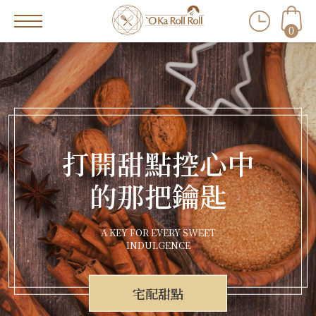
0
打開甜點控心中
的那把鑰匙
A KEY FOR EVERY SWEET
INDULGENCE
宅配甜點