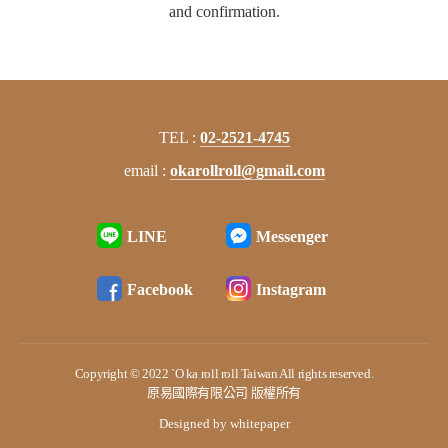
and confirmation.
TEL :
02-2521-4745
email :
okarollroll@gmail.com
LINE
Messenger
Facebook
Instagram
Copyright © 2022 `O ka roll roll Taiwan All rights reserved.
原易國際有限公司 版權所有
Designed by whitepaper